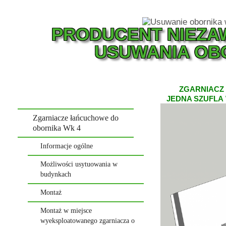
PRODUCENT NIEZA
USUWANIA OB
Nasza historia
ZGARNIACZ
i doświadczenie
JEDNA SZUFLA
Zgarniacze łańcuchowe do
obornika Wk 4
Informacje ogólne
Możliwości usytuowania w
budynkach
Montaż
Montaż w miejsce
wyeksploatowanego zgarniacza o